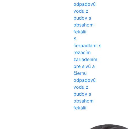
S
čerpadlami s
rezacím
zariadením
pre sivú a
čiernu
odpadovú
vodu z
budov s
obsahom
fekálií