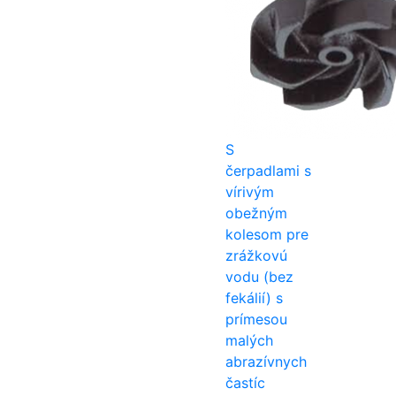
S
čerpadlami s
vírivým
obežným
kolesom pre
zrážkovú
vodu (bez
fekálií) s
prímesou
malých
abrazívnych
častíc