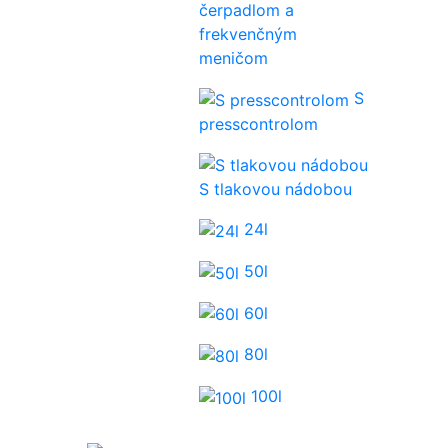
čerpadlom a
frekvenčným
meničom
S
presscontrolom
S tlakovou nádobou
24l
50l
60l
80l
100l