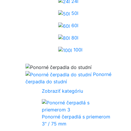
24l
50l
60l
80l
100l
Ponorné
čerpadla do studní
Zobraziť kategóriu
Ponorné čerpadlá s priemerom
3" / 75 mm