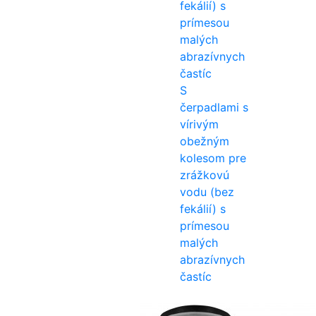
S
čerpadlami s
vírivým
obežným
kolesom pre
zrážkovú
vodu (bez
fekálií) s
prímesou
malých
abrazívnych
častíc