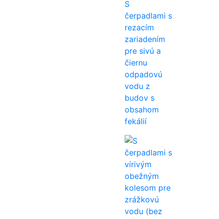
S
čerpadlami s
rezacím
zariadením
pre sivú a
čiernu
odpadovú
vodu z
budov s
obsahom
fekálií