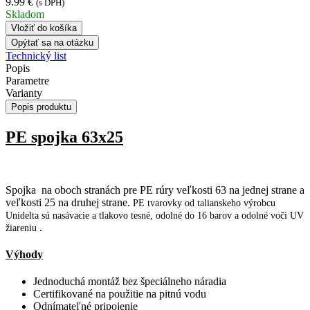
9.99 €
(s DPH)
Skladom
Vložiť do košíka
Opýtať sa na otázku
Technický list
Popis
Parametre
Varianty
Popis produktu
PE spojka 63x25
Spojka na oboch stranách pre PE rúry veľkosti 63 na jednej strane a
veľkosti 25 na druhej strane.
PE tvarovky od talianskeho výrobcu
Unidelta sú nasávacie a tlakovo tesné, odolné do 16 barov a odolné voči UV
.
žiareniu
Výhody
Jednoduchá montáž bez špeciálneho náradia
Certifikované na použitie na pitnú vodu
Odnímateľné pripojenie