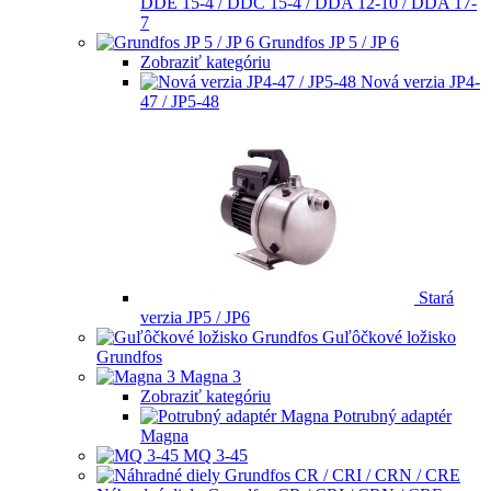
DDE 15-4 / DDC 15-4 / DDA 12-10 / DDA 17-
7
Grundfos JP 5 / JP 6
Zobraziť kategóriu
Nová verzia JP4-
47 / JP5-48
Stará
verzia JP5 / JP6
Guľôčkové ložisko
Grundfos
Magna 3
Zobraziť kategóriu
Potrubný adaptér
Magna
MQ 3-45