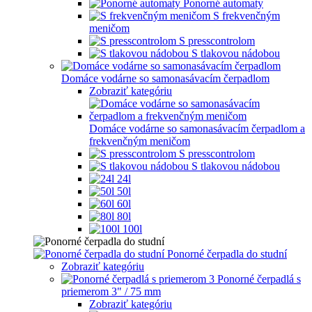
Ponorné automaty
S frekvenčným
meničom
S presscontrolom
S tlakovou nádobou
Domáce vodárne so samonasávacím čerpadlom
Zobraziť kategóriu
Domáce vodárne so samonasávacím čerpadlom a
frekvenčným meničom
S presscontrolom
S tlakovou nádobou
24l
50l
60l
80l
100l
Ponorné čerpadla do studní
Zobraziť kategóriu
Ponorné čerpadlá s
priemerom 3" / 75 mm
Zobraziť kategóriu