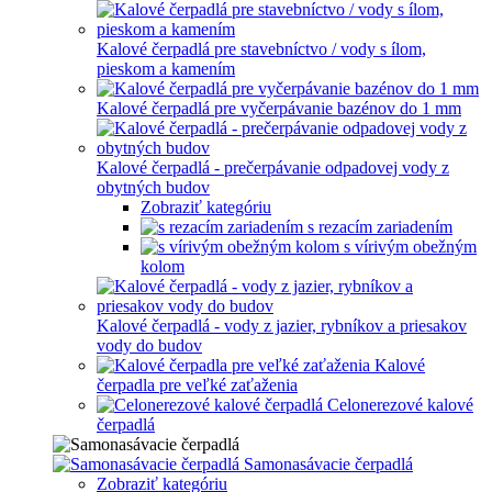
Kalové čerpadlá pre stavebníctvo / vody s ílom,
pieskom a kamením
Kalové čerpadlá pre vyčerpávanie bazénov do 1 mm
Kalové čerpadlá - prečerpávanie odpadovej vody z
obytných budov
Zobraziť kategóriu
s rezacím zariadením
s vírivým obežným
kolom
Kalové čerpadlá - vody z jazier, rybníkov a priesakov
vody do budov
Kalové
čerpadla pre veľké zaťaženia
Celonerezové kalové
čerpadlá
Samonasávacie čerpadlá
Zobraziť kategóriu