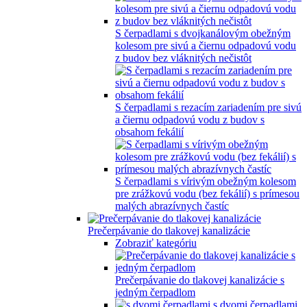
S čerpadlami s dvojkanálovým obežným
kolesom pre sivú a čiernu odpadovú vodu
z budov bez vláknitých nečistôt
S čerpadlami s rezacím zariadením pre sivú
a čiernu odpadovú vodu z budov s
obsahom fekálií
S čerpadlami s vírivým obežným kolesom
pre zrážkovú vodu (bez fekálií) s prímesou
malých abrazívnych častíc
Prečerpávanie do tlakovej kanalizácie
Zobraziť kategóriu
Prečerpávanie do tlakovej kanalizácie s
jedným čerpadlom
s dvomi čerpadlami