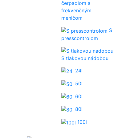
čerpadlom a
frekvenčným
meničom
S
presscontrolom
S tlakovou nádobou
24l
50l
60l
80l
100l