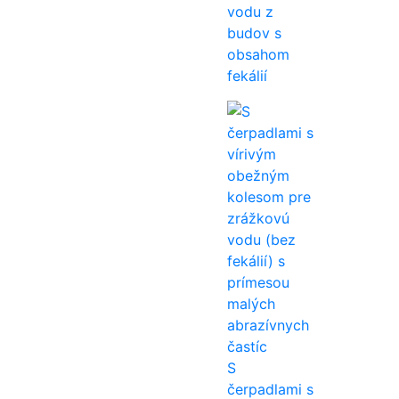
vodu z
budov s
obsahom
fekálií
S
čerpadlami s