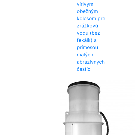
vírivým
obežným
kolesom pre
zrážkovú
vodu (bez
fekálií) s
prímesou
malých
abrazívnych
častíc