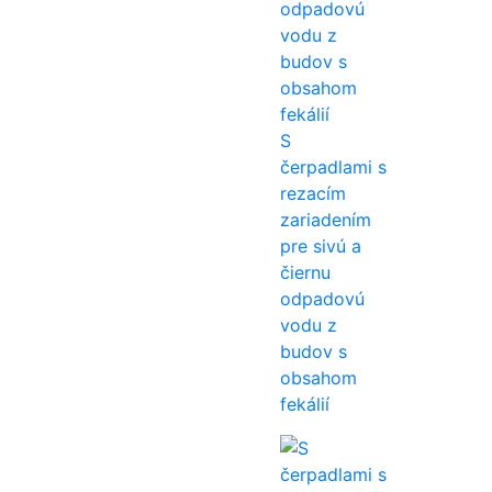
S
čerpadlami s
rezacím
zariadením
pre sivú a
čiernu
odpadovú
vodu z
budov s
obsahom
fekálií