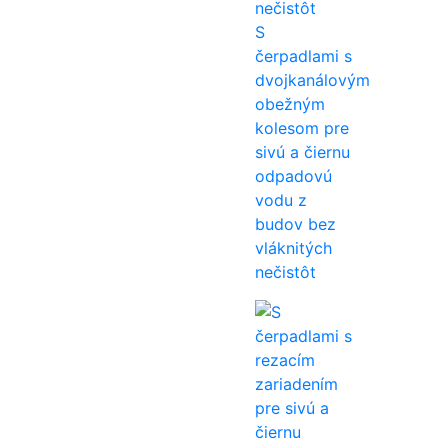
S
čerpadlami s
dvojkanálovým
obežným
kolesom pre
sivú a čiernu
odpadovú
vodu z
budov bez
vláknitých
nečistôt