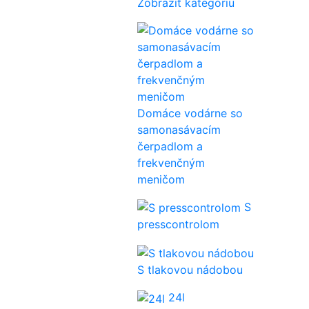
Zobraziť kategóriu
Domáce vodárne so
samonasávacím
čerpadlom a
frekvenčným
meničom
S
presscontrolom
S tlakovou nádobou
24l