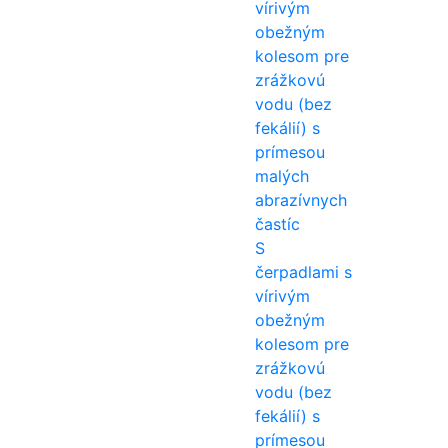
S
čerpadlami s
vírivým
obežným
kolesom pre
zrážkovú
vodu (bez
fekálií) s
prímesou